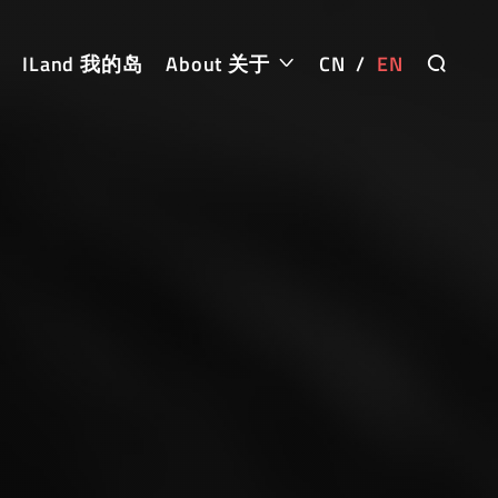
ILand 我的岛
About 关于
CN
/
EN