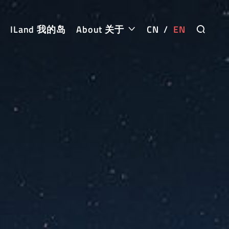
ILand 我的岛
About 关于
CN
/
EN