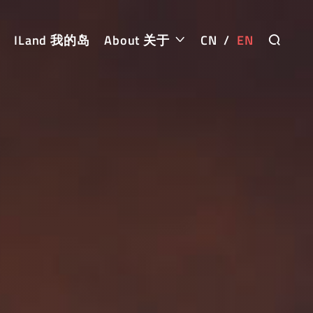
ILand 我的岛
About 关于
CN
/
EN