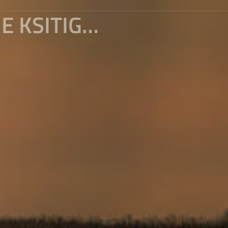
BUDDHA'S LIGHT SHINES UPON THE KSITIGARBHA BODHISATTVA