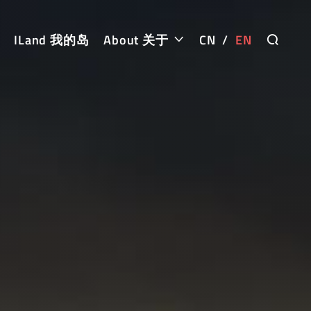
ILand 我的岛
About 关于
CN
/
EN