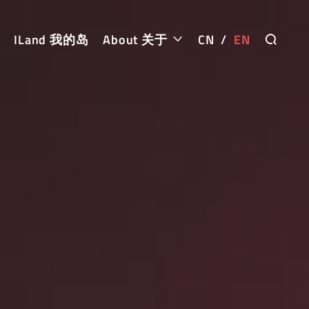
ILand 我的岛
About 关于
CN
/
EN