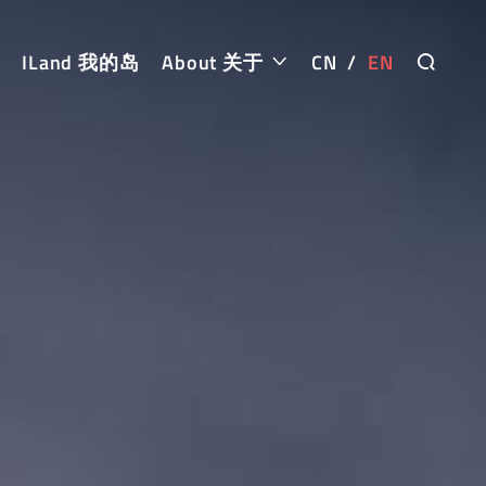
ILand 我的岛
About 关于
CN
/
EN