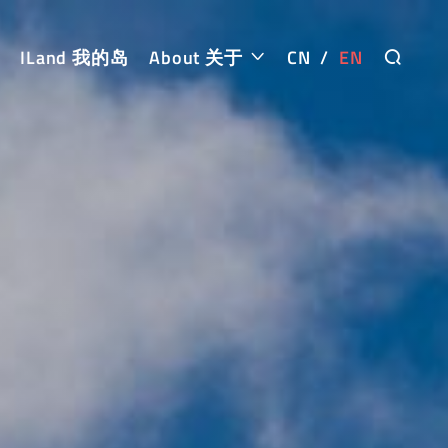
ILand 我的岛
About 关于
CN
/
EN