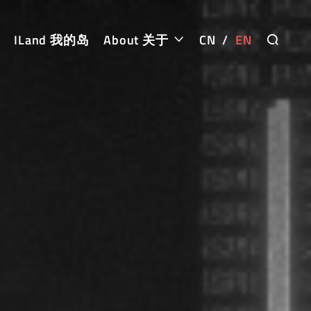
ILand 我的岛
About 关于
CN
/
EN