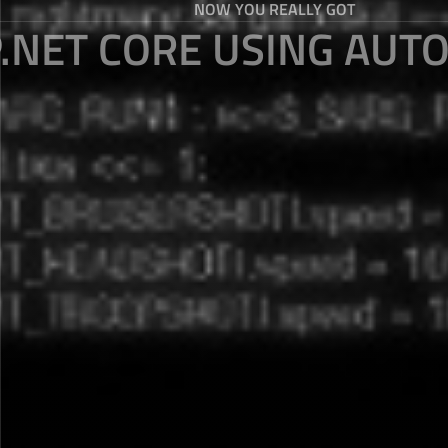
NOW YOU REALLY GOT
.NET CORE USING AUT