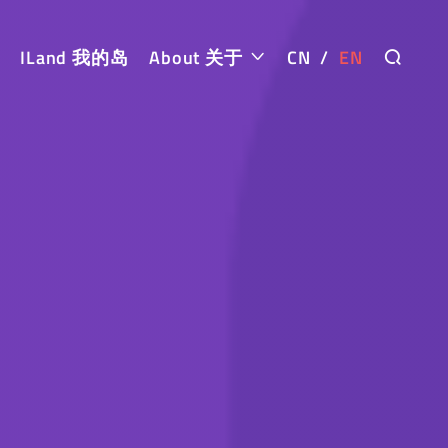
ILand 我的岛
About 关于
CN
/
EN