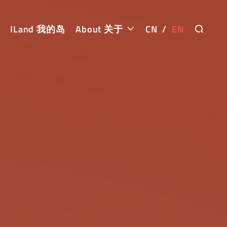
ILand 我的岛
About 关于
CN
/
EN