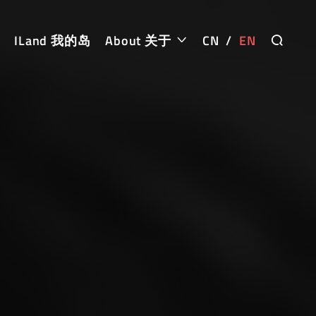
ILand 我的岛
About 关于
CN
/
EN