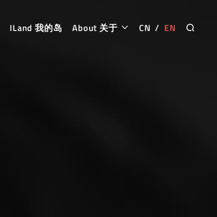
ILand 我的岛
About 关于
CN
/
EN