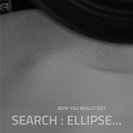
NOW YOU REALLY GOT
SEARCH : ELLIPSE...