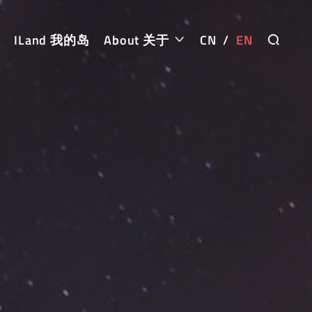
ILand 我的岛
About 关于
CN
/
EN