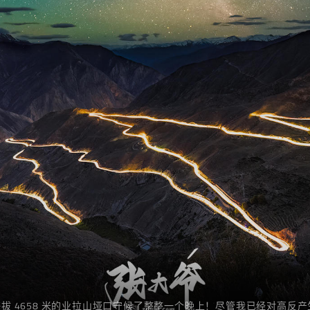
拔 4658 米的业拉山垭口守候了整整一个晚上！尽管我已经对高