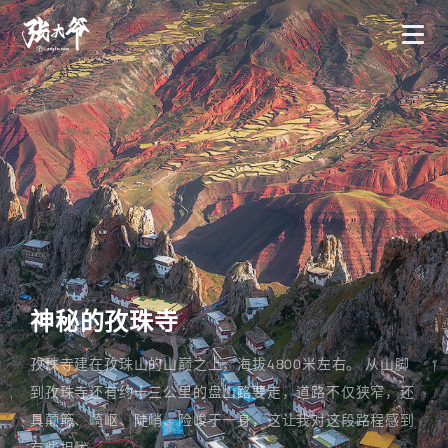
神秘的孜珠寺
孜珠寺建在孜珠山的山巅之上，海拔4800米左右。 从山脚
到孜珠寺还有约十三公里的盘山路要走，道路不仅狭窄，还
具颠簸、崎岖、陡峭、险峻于一身，这让我对这段路程感到
有些担忧。