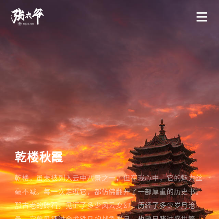
乾楼秋霞
乾楼，虽未被列入云中八景之一，但在我心中，它的魅力丝
毫不减。每一次走近它，都仿佛翻开了一部厚重的历史书。
那古老的砖石，见证了多少风云变幻，历经了多少岁月沧
桑。它曾见证过金戈铁马的战争岁月，也曾目睹过盛世繁华