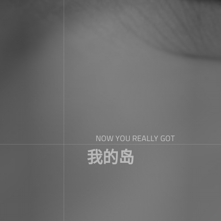
NOW YOU REALLY GOT
我的岛