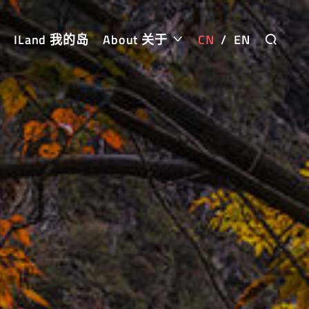
ILand 我的岛
About 关于
CN
/
EN