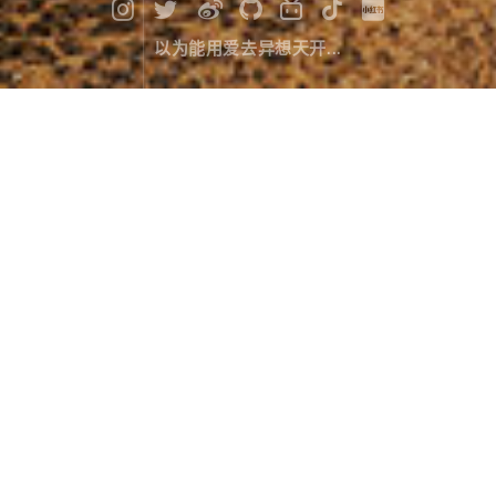
以为能用爱去异想天开...
初见羊湖
摄影作品
December 06，2023