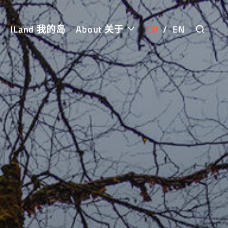
ILand 我的岛
About 关于
CN
/
EN