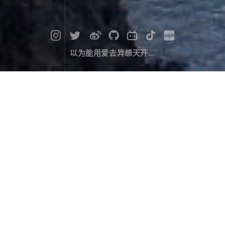
以为能用爱去异想天开...
难忘的南迦巴瓦日落金山
摄影作品
December 07，2023