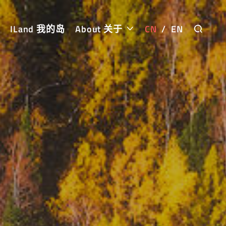
ILand 我的岛
About 关于
CN
/
EN