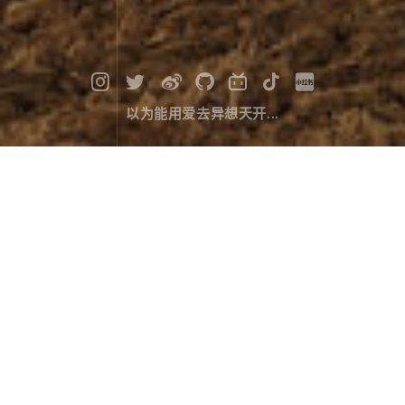
以为能用爱去异想天开...
亚青邬金禅林
摄影作品
January 07，2024