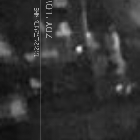
ZDY ' LOVE
我常常在现实门外徘徊...