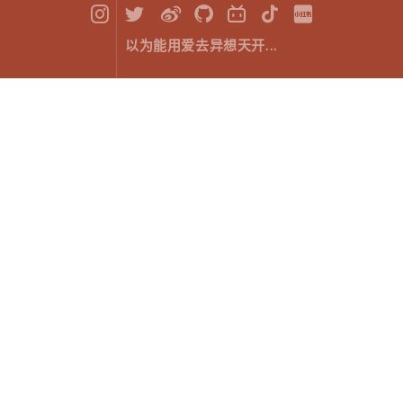
以为能用爱去异想天开...
HTML5 Canvas ：路径之贝塞尔曲线
前端开发
September 11，2018
什么是贝塞尔曲线?
贝塞尔曲线就是这样的一条曲线，它是依据四个位置任
意的点坐标绘制出的一条光滑曲线。在历史上，研究贝
塞尔曲线的人最初是按照已知曲线参数方程来确定四个
点的思路设计出这种矢量曲线绘制法。