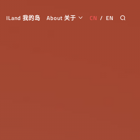
ILand 我的岛
About 关于
CN
/
EN