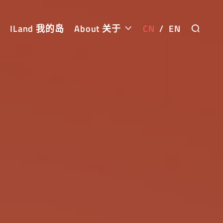
ILand 我的岛
About 关于
CN
/
EN