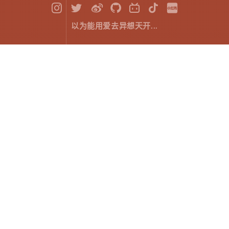
以为能用爱去异想天开...
HTML5 Canvas ：初步了解 Canvas
前端开发
September 10，2018
什么是 Canvas？
HTML5 中的
标签用于绘制图像（通过脚本，
<canvas>
通常是 JavaScript）。不过，
元素本身并没
<canvas>
有绘制能力，它仅仅是图形的容器，我们必须使用脚本
来完成实际的绘图任务。