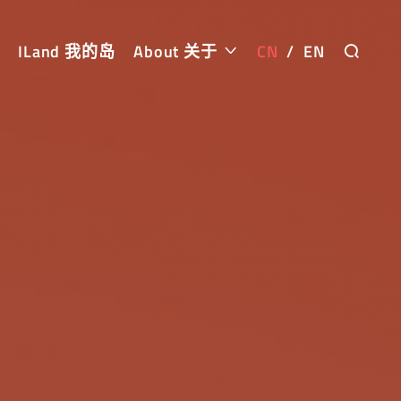
ILand 我的岛
About 关于
CN
/
EN