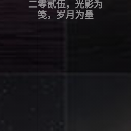
二零贰伍，光影为
笺，岁月为墨