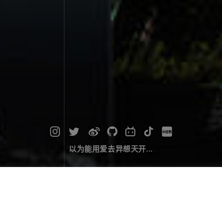
以为能用爱去异想天开...
二零贰伍，光影为笺，岁月为墨