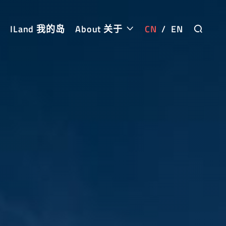
ILand 我的岛
About 关于
CN
/
EN