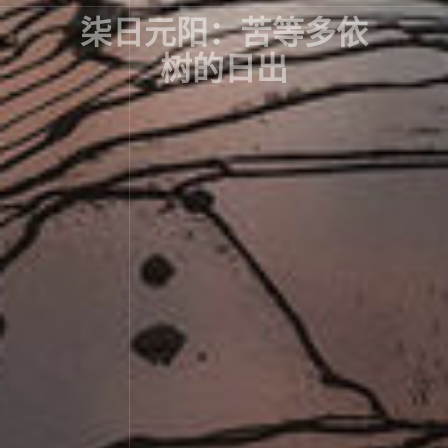
柒日元阳：苦等多依
树的日出