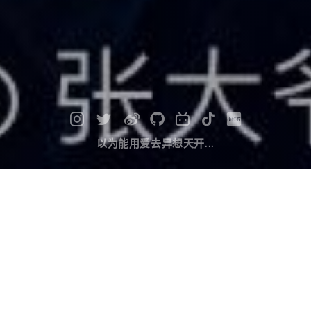
以为能用爱去异想天开...
四姑娘山 | 勇闯海子沟
旅行游记
December 05，2019