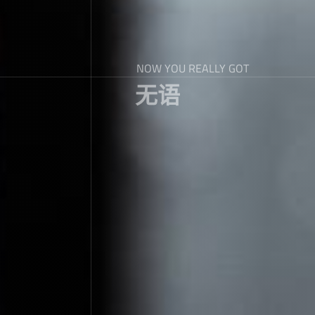
NOW YOU REALLY GOT
无语