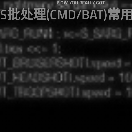
NOW YOU REALLY GOT
WS批处理(CMD/BAT)