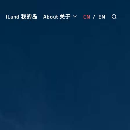
ILand 我的岛
About 关于
CN
/
EN