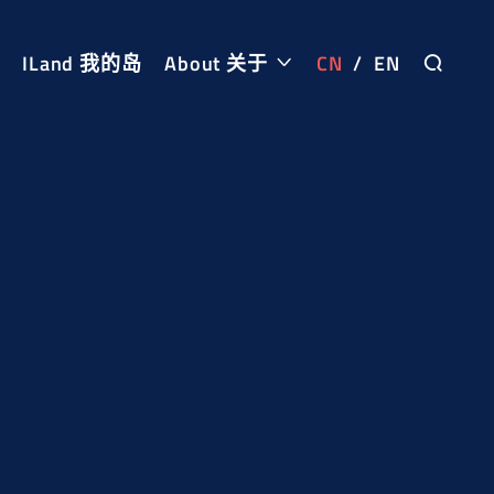
ILand 我的岛
About 关于
CN
/
EN