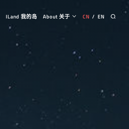
ILand 我的岛
About 关于
CN
/
EN